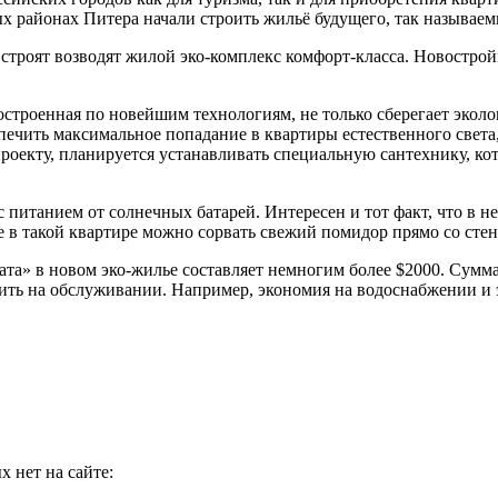
ых районах Питера начали строить жильё будущего, так называем
строят возводят жилой эко-комплекс комфорт-класса. Новострой
построенная по новейшим технологиям, не только сберегает эколо
спечить максимальное попадание в квартиры естественного света
проекту, планируется устанавливать специальную сантехнику, кот
питанием от солнечных батарей. Интересен и тот факт, что в н
е в такой квартире можно сорвать свежий помидор прямо со сте
а» в новом эко-жилье составляет немногим более $2000. Сумма, 
ить на обслуживании. Например, экономия на водоснабжении и э
 нет на сайте: