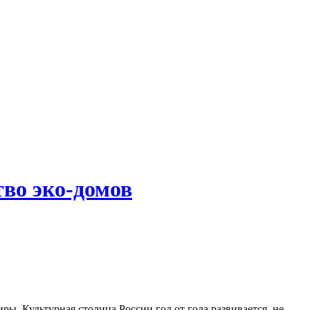
тво эко-домов
ры. Культурная столица России год от года развивается, не