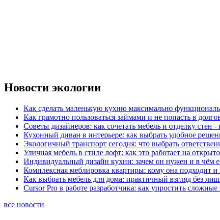
Новости экологии
Как сделать маленькую кухню максимально функциональ
Как грамотно пользоваться займами и не попасть в долг
Советы дизайнеров: как сочетать мебель и отделку стен -
Кухонный диван в интерьере: как выбрать удобное решен
Экологичный транспорт сегодня: что выбрать ответствен
Уличная мебель в стиле лофт: как это работает на открыт
Индивидуальный дизайн кухни: зачем он нужен и в чём 
Комплексная меблировка квартиры: кому она подходит и 
Как выбрать мебель для дома: практичный взгляд без ли
Cursor Pro в работе разработчика: как упростить сложные
все новости