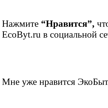
Нажмите
“Нравится”,
чт
EcoByt.ru в социальной се
Мне уже нравится ЭкоБы