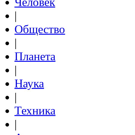
Человек
|
Общество
|
Планета
|
Наука
|
Техника
|