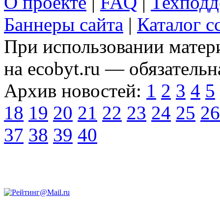
О проекте
|
FAQ
|
Техподд
Баннеры сайта
|
Каталог с
При использовании матери
на ecobyt.ru — обязательн
Архив новостей:
1
2
3
4
5
18
19
20
21
22
23
24
25
26
37
38
39
40