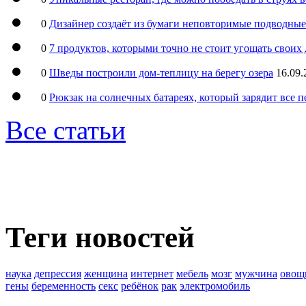
0
Дизайнер создаёт из бумаги неповторимые подводны
0
7 продуктов, которыми точно не стоит угощать свои
0
Шведы построили дом-теплицу на берегу озера
16.09.
0
Рюкзак на солнечных батареях, который зарядит все 
Все статьи
Теги новостей
наука
депрессия
женщина
интернет
мебель
мозг
мужчина
овощ
гены
беременность
секс
ребёнок
рак
электромобиль