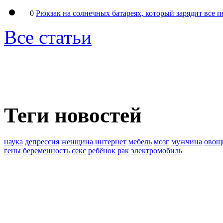
0
Рюкзак на солнечных батареях, который зарядит все 
Все статьи
Теги новостей
наука
депрессия
женщина
интернет
мебель
мозг
мужчина
овощ
гены
беременность
секс
ребёнок
рак
электромобиль