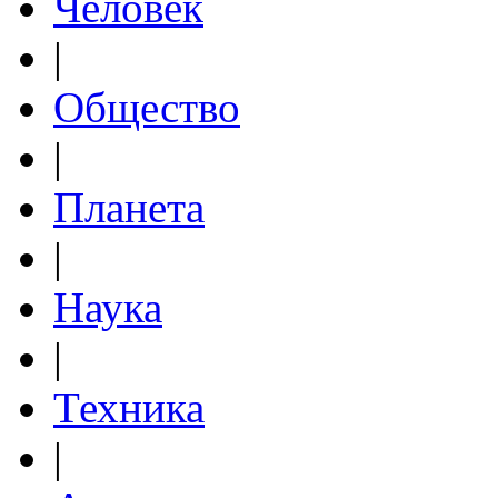
Человек
|
Общество
|
Планета
|
Наука
|
Техника
|