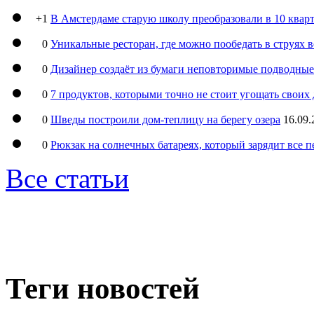
+1
В Амстердаме старую школу преобразовали в 10 кварт
0
Уникальные ресторан, где можно пообедать в струях 
0
Дизайнер создаёт из бумаги неповторимые подводны
0
7 продуктов, которыми точно не стоит угощать свои
0
Шведы построили дом-теплицу на берегу озера
16.09.
0
Рюкзак на солнечных батареях, который зарядит все 
Все статьи
Теги новостей