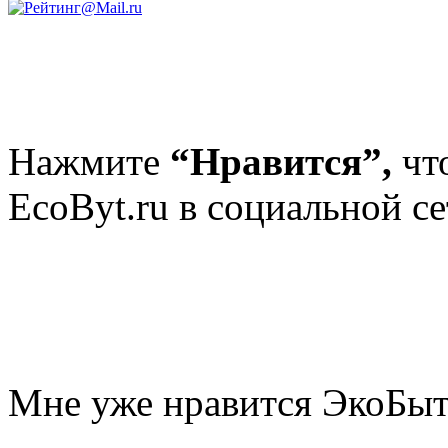
Нажмите
“Нравится”,
чт
EcoByt.ru в социальной се
Мне уже нравится ЭкоБы