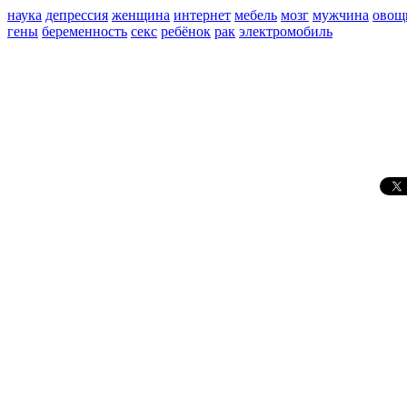
наука
депрессия
женщина
интернет
мебель
мозг
мужчина
овощ
гены
беременность
секс
ребёнок
рак
электромобиль