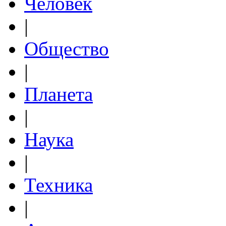
Человек
|
Общество
|
Планета
|
Наука
|
Техника
|