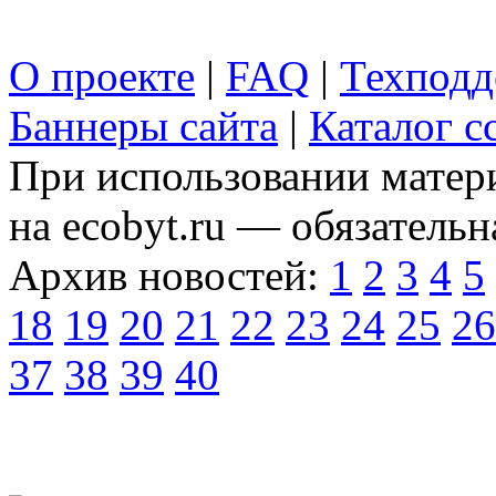
О проекте
|
FAQ
|
Техподд
Баннеры сайта
|
Каталог с
При использовании матери
на ecobyt.ru — обязательн
Архив новостей:
1
2
3
4
5
18
19
20
21
22
23
24
25
26
37
38
39
40