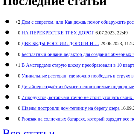
Последние статьи
+2
Дом с секретом, или Как дождь помог обнаружить ро
0
НА ПЕРЕКРЕСТКЕ ТРЕХ ДОРОГ
6.07.2023, 22:49
0
ДВЕ БЕДЫ РОССИИ: ДОРОГИ И …
29.06.2023, 11:5
0
Бесплатный онлайн редактор для создания обмерных 
+1
В Амстердаме старую школу преобразовали в 10 кварт
0
Уникальные ресторан, где можно пообедать в струях 
0
Дизайнер создаёт из бумаги неповторимые подводны
0
7 продуктов, которыми точно не стоит угощать свои
0
Шведы построили дом-теплицу на берегу озера
16.09.
0
Рюкзак на солнечных батареях, который зарядит все 
Все статьи