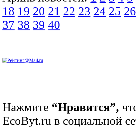
18
19
20
21
22
23
24
25
26
37
38
39
40
Нажмите
“Нравится”,
чт
EcoByt.ru в социальной се