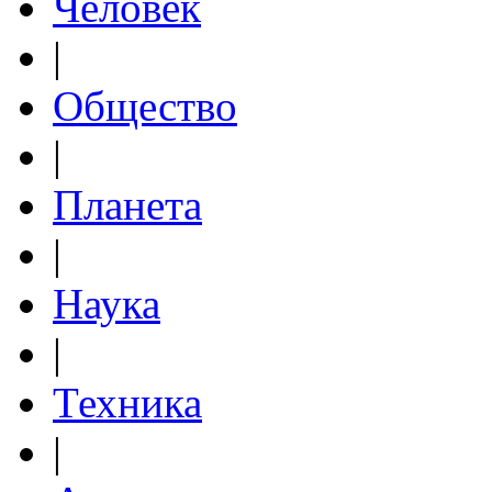
Человек
|
Общество
|
Планета
|
Наука
|
Техника
|