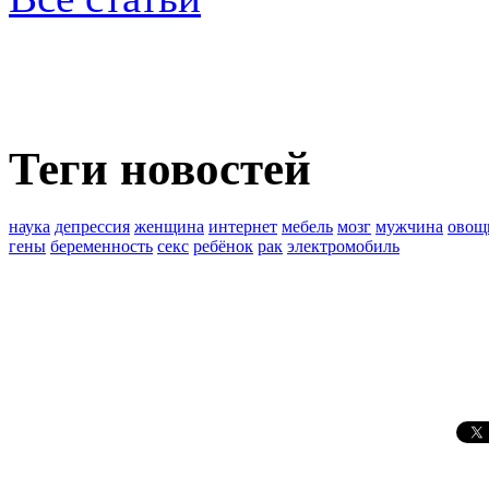
Теги новостей
наука
депрессия
женщина
интернет
мебель
мозг
мужчина
овощ
гены
беременность
секс
ребёнок
рак
электромобиль