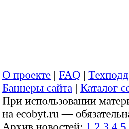
О проекте
|
FAQ
|
Техподд
Баннеры сайта
|
Каталог с
При использовании матери
на ecobyt.ru — обязательн
Архив новостей:
1
2
3
4
5