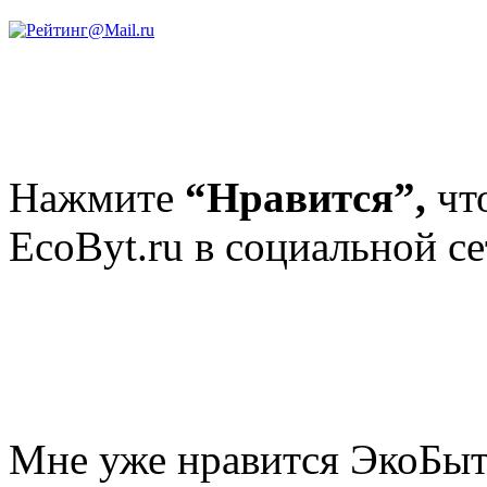
Нажмите
“Нравится”,
чт
EcoByt.ru в социальной се
Мне уже нравится ЭкоБы