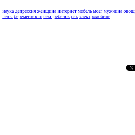
наука
депрессия
женщина
интернет
мебель
мозг
мужчина
овощ
гены
беременность
секс
ребёнок
рак
электромобиль