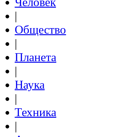
Человек
|
Общество
|
Планета
|
Наука
|
Техника
|