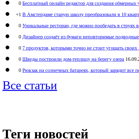
0
Бесплатный онлайн редактор для создания обмерных 
+1
В Амстердаме старую школу преобразовали в 10 кварт
0
Уникальные ресторан, где можно пообедать в струях 
0
Дизайнер создаёт из бумаги неповторимые подводны
0
7 продуктов, которыми точно не стоит угощать свои
0
Шведы построили дом-теплицу на берегу озера
16.09.
0
Рюкзак на солнечных батареях, который зарядит все 
Все статьи
Теги новостей