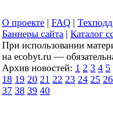
О проекте
|
FAQ
|
Техподд
Баннеры сайта
|
Каталог с
При использовании матери
на ecobyt.ru — обязательн
Архив новостей:
1
2
3
4
5
18
19
20
21
22
23
24
25
26
37
38
39
40