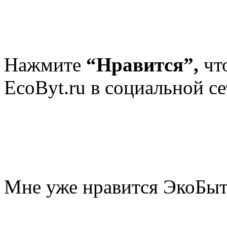
Нажмите
“Нравится”,
чт
EcoByt.ru в социальной се
Мне уже нравится ЭкоБы