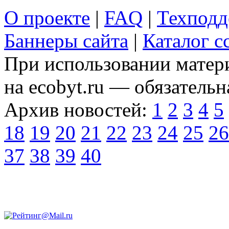
О проекте
|
FAQ
|
Техподд
Баннеры сайта
|
Каталог с
При использовании матери
на ecobyt.ru — обязательн
Архив новостей:
1
2
3
4
5
18
19
20
21
22
23
24
25
26
37
38
39
40