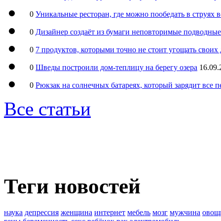
0
Уникальные ресторан, где можно пообедать в струях 
0
Дизайнер создаёт из бумаги неповторимые подводны
0
7 продуктов, которыми точно не стоит угощать свои
0
Шведы построили дом-теплицу на берегу озера
16.09.
0
Рюкзак на солнечных батареях, который зарядит все 
Все статьи
Теги новостей
наука
депрессия
женщина
интернет
мебель
мозг
мужчина
овощ