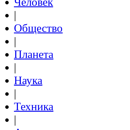
Человек
|
Общество
|
Планета
|
Наука
|
Техника
|