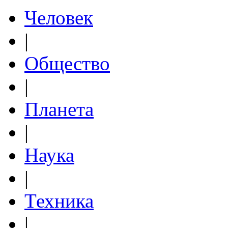
Человек
|
Общество
|
Планета
|
Наука
|
Техника
|