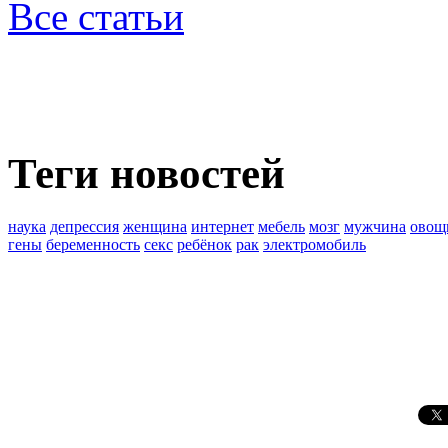
Все статьи
Теги новостей
наука
депрессия
женщина
интернет
мебель
мозг
мужчина
овощ
гены
беременность
секс
ребёнок
рак
электромобиль