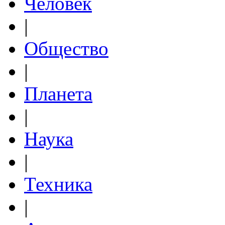
Человек
|
Общество
|
Планета
|
Наука
|
Техника
|