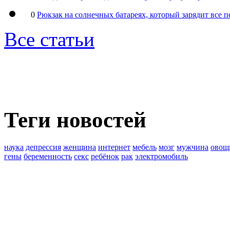
0
Рюкзак на солнечных батареях, который зарядит все 
Все статьи
Теги новостей
наука
депрессия
женщина
интернет
мебель
мозг
мужчина
овощ
гены
беременность
секс
ребёнок
рак
электромобиль