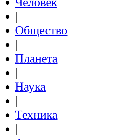
Человек
|
Общество
|
Планета
|
Наука
|
Техника
|