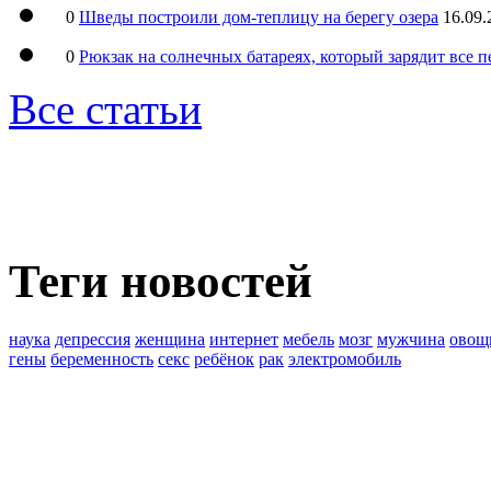
0
Шведы построили дом-теплицу на берегу озера
16.09.
0
Рюкзак на солнечных батареях, который зарядит все 
Все статьи
Теги новостей
наука
депрессия
женщина
интернет
мебель
мозг
мужчина
овощ
гены
беременность
секс
ребёнок
рак
электромобиль