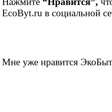
Нажмите
“Нравится”,
чт
EcoByt.ru в социальной се
Мне уже нравится ЭкоБы