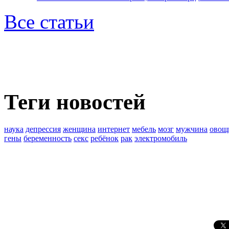
Все статьи
Теги новостей
наука
депрессия
женщина
интернет
мебель
мозг
мужчина
овощ
гены
беременность
секс
ребёнок
рак
электромобиль