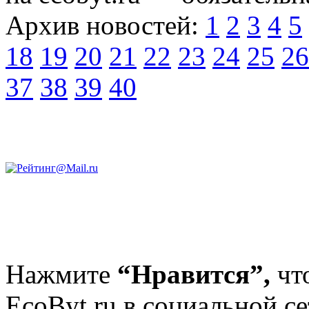
Архив новостей:
1
2
3
4
5
18
19
20
21
22
23
24
25
26
37
38
39
40
Нажмите
“Нравится”,
чт
EcoByt.ru в социальной се