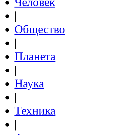
Человек
|
Общество
|
Планета
|
Наука
|
Техника
|