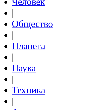
Человек
|
Общество
|
Планета
|
Наука
|
Техника
|