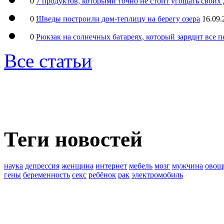
0
7 продуктов, которыми точно не стоит угощать свои
0
Шведы построили дом-теплицу на берегу озера
16.09.
0
Рюкзак на солнечных батареях, который зарядит все 
Все статьи
Теги новостей
наука
депрессия
женщина
интернет
мебель
мозг
мужчина
овощ
гены
беременность
секс
ребёнок
рак
электромобиль