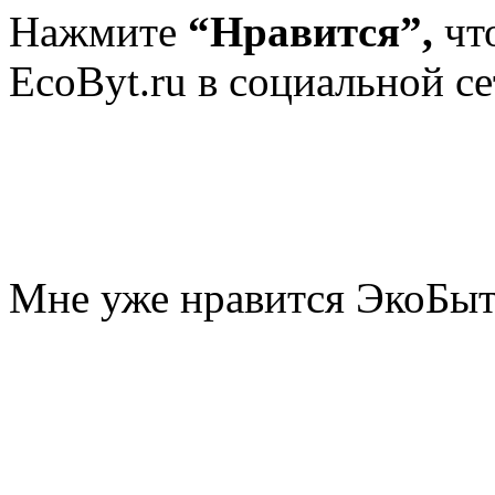
Нажмите
“Нравится”,
чт
EcoByt.ru в социальной се
Мне уже нравится ЭкоБы