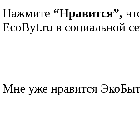
Нажмите
“Нравится”,
чт
EcoByt.ru в социальной се
Мне уже нравится ЭкоБы