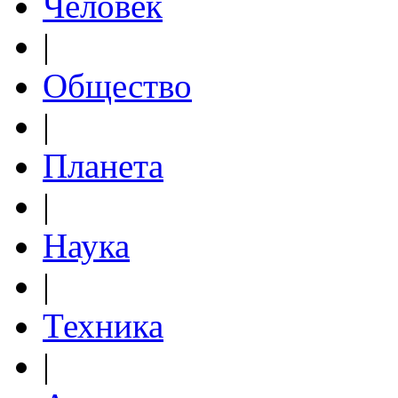
Человек
|
Общество
|
Планета
|
Наука
|
Техника
|