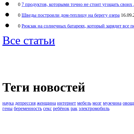
0
7 продуктов, которыми точно не стоит угощать свои
0
Шведы построили дом-теплицу на берегу озера
16.09.
0
Рюкзак на солнечных батареях, который зарядит все 
Все статьи
Теги новостей
наука
депрессия
женщина
интернет
мебель
мозг
мужчина
овощ
гены
беременность
секс
ребёнок
рак
электромобиль