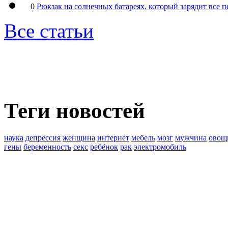
0
Рюкзак на солнечных батареях, который зарядит все 
Все статьи
Теги новостей
наука
депрессия
женщина
интернет
мебель
мозг
мужчина
овощ
гены
беременность
секс
ребёнок
рак
электромобиль