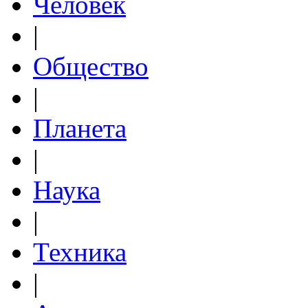
Человек
|
Общество
|
Планета
|
Наука
|
Техника
|