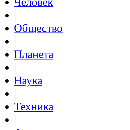
Человек
|
Общество
|
Планета
|
Наука
|
Техника
|