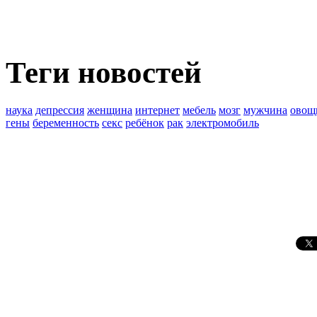
Теги новостей
наука
депрессия
женщина
интернет
мебель
мозг
мужчина
овощ
гены
беременность
секс
ребёнок
рак
электромобиль