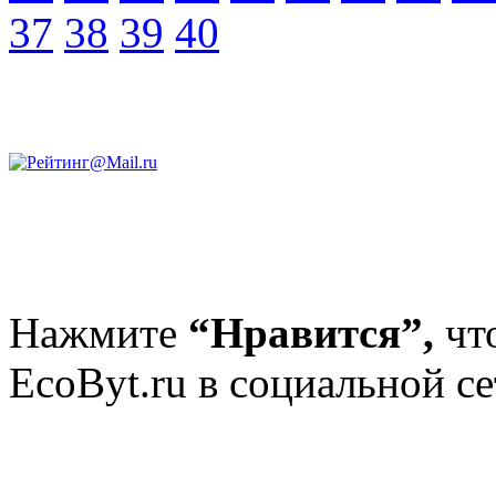
37
38
39
40
Нажмите
“Нравится”,
чт
EcoByt.ru в социальной се