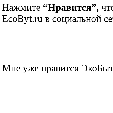
Нажмите
“Нравится”,
чт
EcoByt.ru в социальной се
Мне уже нравится ЭкоБы