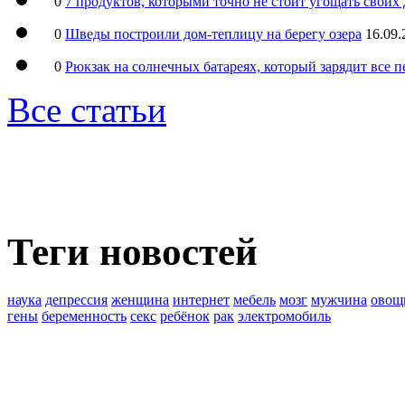
0
7 продуктов, которыми точно не стоит угощать свои
0
Шведы построили дом-теплицу на берегу озера
16.09.
0
Рюкзак на солнечных батареях, который зарядит все 
Все статьи
Теги новостей
наука
депрессия
женщина
интернет
мебель
мозг
мужчина
овощ
гены
беременность
секс
ребёнок
рак
электромобиль