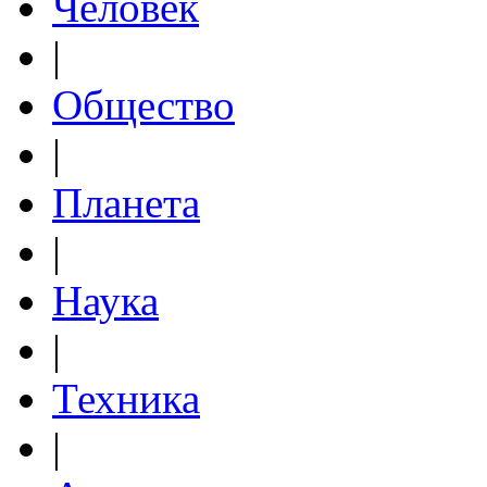
Человек
|
Общество
|
Планета
|
Наука
|
Техника
|