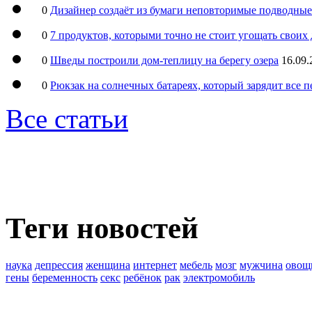
0
Дизайнер создаёт из бумаги неповторимые подводны
0
7 продуктов, которыми точно не стоит угощать свои
0
Шведы построили дом-теплицу на берегу озера
16.09.
0
Рюкзак на солнечных батареях, который зарядит все 
Все статьи
Теги новостей
наука
депрессия
женщина
интернет
мебель
мозг
мужчина
овощ
гены
беременность
секс
ребёнок
рак
электромобиль