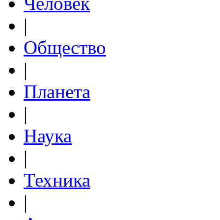
Человек
|
Общество
|
Планета
|
Наука
|
Техника
|