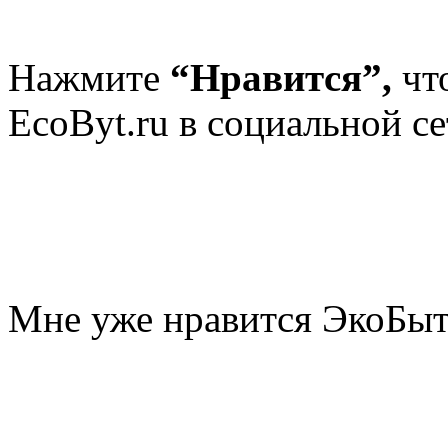
Нажмите
“Нравится”,
чт
EcoByt.ru в социальной се
Мне уже нравится ЭкоБы