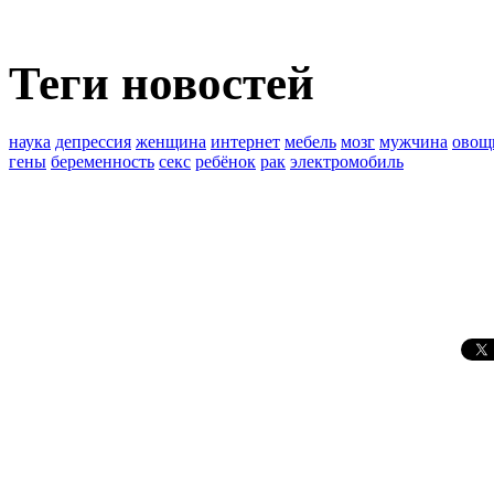
Теги новостей
наука
депрессия
женщина
интернет
мебель
мозг
мужчина
овощ
гены
беременность
секс
ребёнок
рак
электромобиль