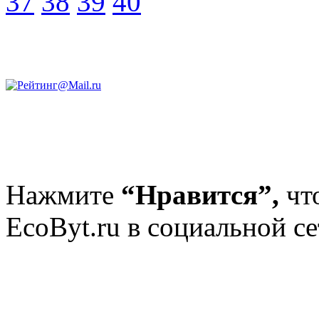
37
38
39
40
Нажмите
“Нравится”,
чт
EcoByt.ru в социальной се