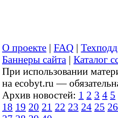
О проекте
|
FAQ
|
Техподд
Баннеры сайта
|
Каталог с
При использовании матери
на ecobyt.ru — обязательн
Архив новостей:
1
2
3
4
5
18
19
20
21
22
23
24
25
26