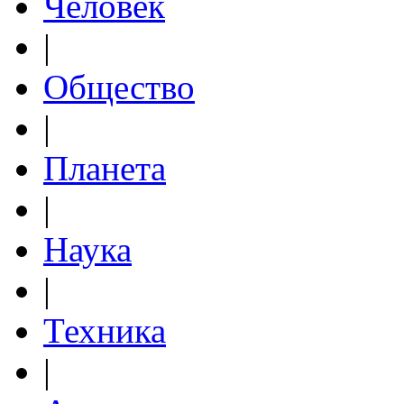
Человек
|
Общество
|
Планета
|
Наука
|
Техника
|