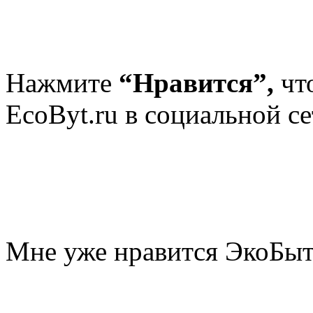
Нажмите
“Нравится”,
чт
EcoByt.ru в социальной се
Мне уже нравится ЭкоБы