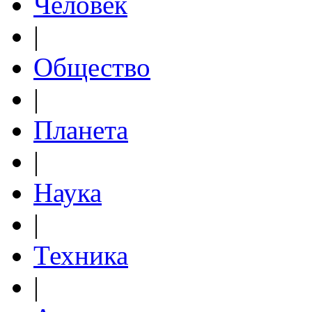
Человек
|
Общество
|
Планета
|
Наука
|
Техника
|