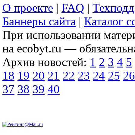
О проекте
|
FAQ
|
Техподд
Баннеры сайта
|
Каталог с
При использовании матери
на ecobyt.ru — обязательн
Архив новостей:
1
2
3
4
5
18
19
20
21
22
23
24
25
26
37
38
39
40