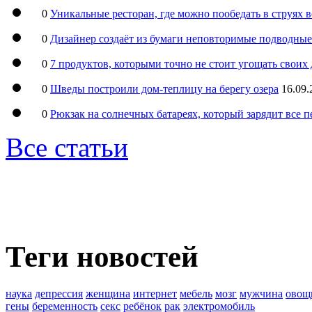
0
Уникальные ресторан, где можно пообедать в струях 
0
Дизайнер создаёт из бумаги неповторимые подводны
0
7 продуктов, которыми точно не стоит угощать свои
0
Шведы построили дом-теплицу на берегу озера
16.09.
0
Рюкзак на солнечных батареях, который зарядит все 
Все статьи
Теги новостей
наука
депрессия
женщина
интернет
мебель
мозг
мужчина
овощ
гены
беременность
секс
ребёнок
рак
электромобиль