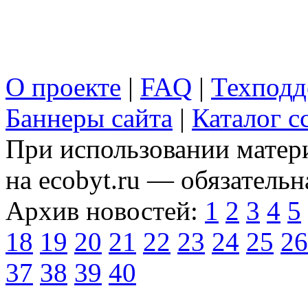
О проекте
|
FAQ
|
Техподд
Баннеры сайта
|
Каталог с
При использовании матери
на ecobyt.ru — обязательн
Архив новостей:
1
2
3
4
5
18
19
20
21
22
23
24
25
26
37
38
39
40