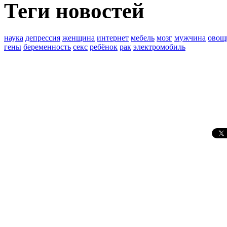
Теги новостей
наука
депрессия
женщина
интернет
мебель
мозг
мужчина
овощ
гены
беременность
секс
ребёнок
рак
электромобиль