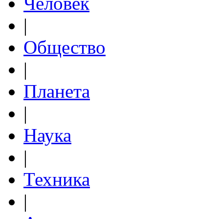
Человек
|
Общество
|
Планета
|
Наука
|
Техника
|