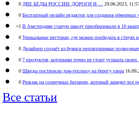
0
ДВЕ БЕДЫ РОССИИ: ДОРОГИ И …
29.06.2023, 11:5
0
Бесплатный онлайн редактор для создания обмерных 
+1
В Амстердаме старую школу преобразовали в 10 кварт
0
Уникальные ресторан, где можно пообедать в струях 
0
Дизайнер создаёт из бумаги неповторимые подводны
0
7 продуктов, которыми точно не стоит угощать свои
0
Шведы построили дом-теплицу на берегу озера
16.09.
0
Рюкзак на солнечных батареях, который зарядит все 
Все статьи