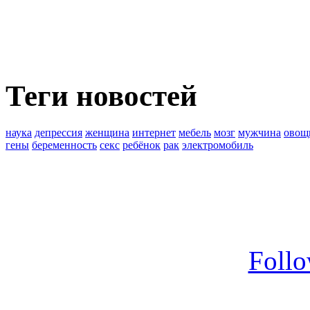
Теги новостей
наука
депрессия
женщина
интернет
мебель
мозг
мужчина
овощ
гены
беременность
секс
ребёнок
рак
электромобиль
Foll