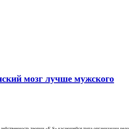
нский мозг лучше мужского
действенность теории «E-S» касающейся типа организации чело