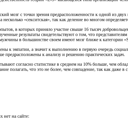
еский мозг с точки зрения предрасположенности к одной из двух
 несколько «секситская», так как деление во многом определяет
ытов, в которых приняло участие свыше 16 тысяч добровольцев.
лученные результаты свидетельствуют о том, что представителя
к мужчины в большинстве своем имеют мозг ближе к категории «
жены к эмпатии, а значит к выполнению в первую очередь соци
ьше предрасположены к анализу и решению практических задач.
атывают согласно статистике в среднем на 10% больше, чем обла
ние полагать, что это не более, чем совпадение, так как даже 
 нет на сайте: