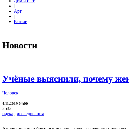
Дом и быт
|
Арт
|
Разное
Новости
Учёные выяснили, почему же
Человек
4.11.2019 04:00
2532
наука
,
исследования
Американские и британские ученые еще раз решили проверить 