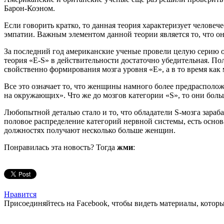
Барон-Коэном.
Если говорить кратко, то данная теория характеризует человеч
эмпатии. Важным элементом данной теории является то, что она
За последний год американские ученые провели целую серию оп
теория «E-S» в действительности достаточно убедительная. По
свойственно формирования мозга уровня «E», а в то время ка
Все это означает то, что женщины намного более предрасполо
на окружающих». Что же до мозгов категории «S», то они бол
Любопытной деталью стало и то, что обладатели S-мозга зараб
половое распределение категорий нервной системы, есть основа
должностях получают несколько больше женщин.
Понравилась эта новость? Тогда
жми
:
Нравится
Присоединяйтесь на Facebook, чтобы видеть материалы, которых