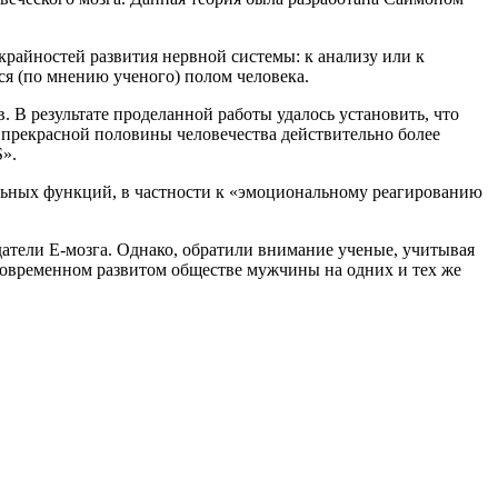
 крайностей развития нервной системы: к анализу или к
ся (по мнению ученого) полом человека.
 В результате проделанной работы удалось установить, что
м прекрасной половины человечества действительно более
S».
альных функций, в частности к «эмоциональному реагированию
датели E-мозга. Однако, обратили внимание ученые, учитывая
в современном развитом обществе мужчины на одних и тех же