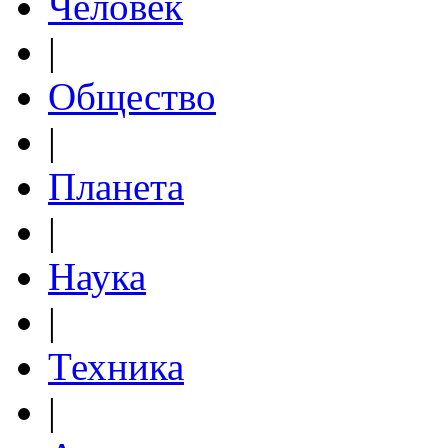
Человек
|
Общество
|
Планета
|
Наука
|
Техника
|