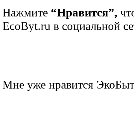
Нажмите
“Нравится”,
чт
EcoByt.ru в социальной се
Мне уже нравится ЭкоБы