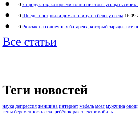
0
7 продуктов, которыми точно не стоит угощать свои
0
Шведы построили дом-теплицу на берегу озера
16.09.
0
Рюкзак на солнечных батареях, который зарядит все 
Все статьи
Теги новостей
наука
депрессия
женщина
интернет
мебель
мозг
мужчина
овощ
гены
беременность
секс
ребёнок
рак
электромобиль