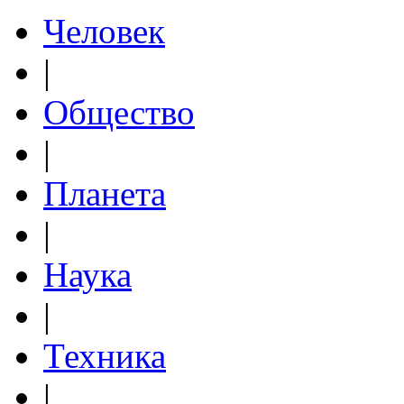
Человек
|
Общество
|
Планета
|
Наука
|
Техника
|