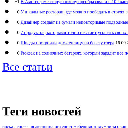
+1
В Амстердаме старую школу преобразовали в 10 кварт
0
Уникальные ресторан, где можно пообедать в струях 
0
Дизайнер создаёт из бумаги неповторимые подводны
0
7 продуктов, которыми точно не стоит угощать свои
0
Шведы построили дом-теплицу на берегу озера
16.09.
0
Рюкзак на солнечных батареях, который зарядит все 
Все статьи
Теги новостей
наука
депрессия
женщина
интернет
мебель
мозг
мужчина
овощ