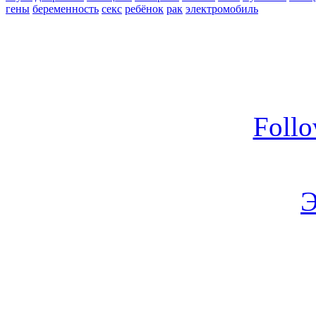
гены
беременность
секс
ребёнок
рак
электромобиль
Foll
Э