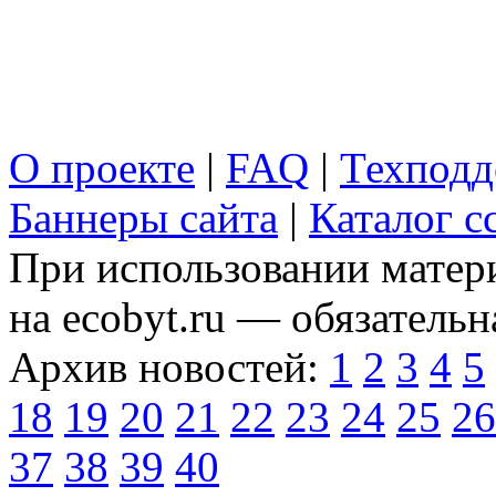
О проекте
|
FAQ
|
Техподд
Баннеры сайта
|
Каталог с
При использовании матери
на ecobyt.ru — обязательн
Архив новостей:
1
2
3
4
5
18
19
20
21
22
23
24
25
26
37
38
39
40