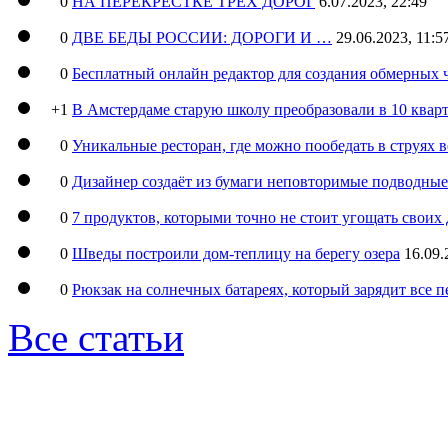
0
НА ПЕРЕКРЕСТКЕ ТРЕХ ДОРОГ
6.07.2023, 22:49
0
ДВЕ БЕДЫ РОССИИ: ДОРОГИ И …
29.06.2023, 11:5
0
Бесплатный онлайн редактор для создания обмерных 
+1
В Амстердаме старую школу преобразовали в 10 кварт
0
Уникальные ресторан, где можно пообедать в струях 
0
Дизайнер создаёт из бумаги неповторимые подводны
0
7 продуктов, которыми точно не стоит угощать свои
0
Шведы построили дом-теплицу на берегу озера
16.09.
0
Рюкзак на солнечных батареях, который зарядит все 
Все статьи