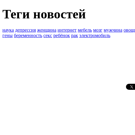
Теги новостей
наука
депрессия
женщина
интернет
мебель
мозг
мужчина
овощ
гены
беременность
секс
ребёнок
рак
электромобиль