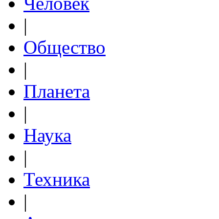
Человек
|
Общество
|
Планета
|
Наука
|
Техника
|