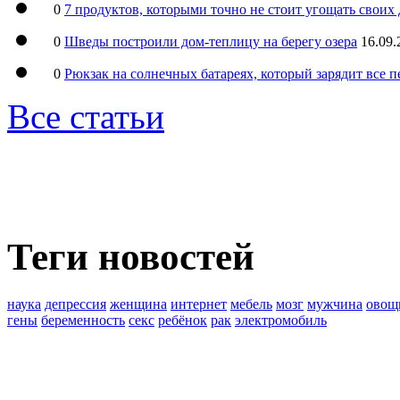
0
7 продуктов, которыми точно не стоит угощать свои
0
Шведы построили дом-теплицу на берегу озера
16.09.
0
Рюкзак на солнечных батареях, который зарядит все 
Все статьи
Теги новостей
наука
депрессия
женщина
интернет
мебель
мозг
мужчина
овощ
гены
беременность
секс
ребёнок
рак
электромобиль