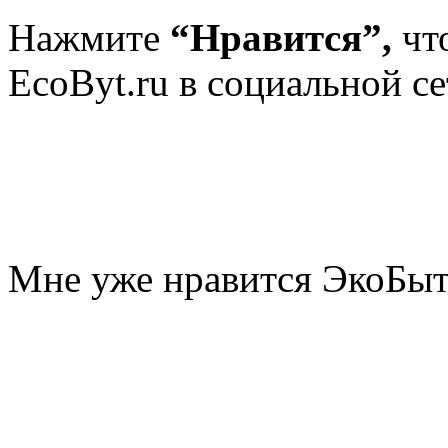
Нажмите
“Нравится”,
чт
EcoByt.ru в социальной се
Мне уже нравится ЭкоБы