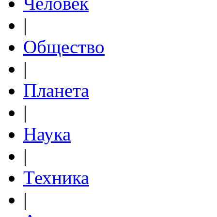
Человек
|
Общество
|
Планета
|
Наука
|
Техника
|