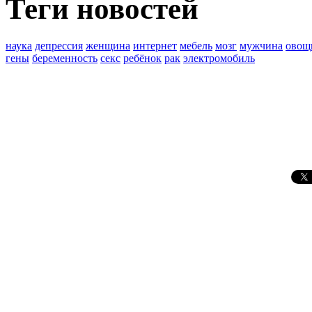
Теги новостей
наука
депрессия
женщина
интернет
мебель
мозг
мужчина
овощ
гены
беременность
секс
ребёнок
рак
электромобиль