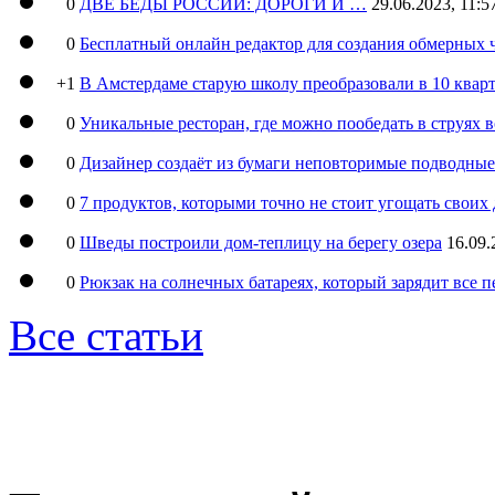
0
ДВЕ БЕДЫ РОССИИ: ДОРОГИ И …
29.06.2023, 11:5
0
Бесплатный онлайн редактор для создания обмерных 
+1
В Амстердаме старую школу преобразовали в 10 кварт
0
Уникальные ресторан, где можно пообедать в струях 
0
Дизайнер создаёт из бумаги неповторимые подводны
0
7 продуктов, которыми точно не стоит угощать свои
0
Шведы построили дом-теплицу на берегу озера
16.09.
0
Рюкзак на солнечных батареях, который зарядит все 
Все статьи