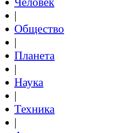
Человек
|
Общество
|
Планета
|
Наука
|
Техника
|