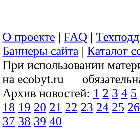
О проекте
|
FAQ
|
Техподд
Баннеры сайта
|
Каталог с
При использовании матери
на ecobyt.ru — обязательн
Архив новостей:
1
2
3
4
5
18
19
20
21
22
23
24
25
26
37
38
39
40