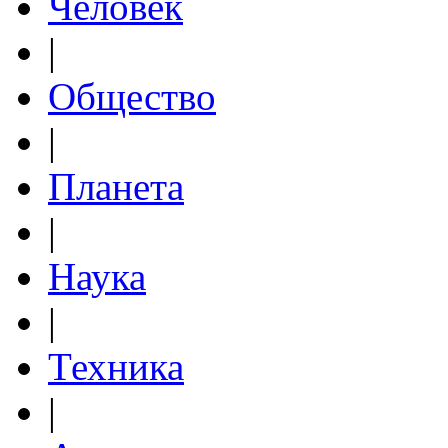
Человек
|
Общество
|
Планета
|
Наука
|
Техника
|