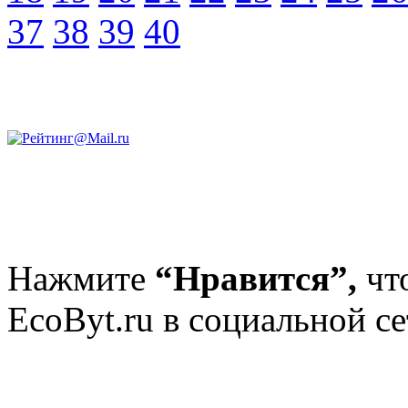
37
38
39
40
Нажмите
“Нравится”,
чт
EcoByt.ru в социальной се