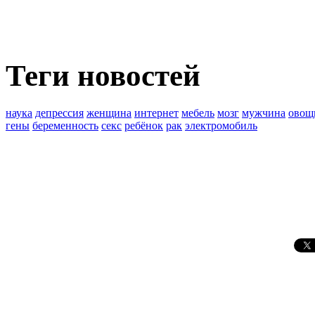
Теги новостей
наука
депрессия
женщина
интернет
мебель
мозг
мужчина
овощ
гены
беременность
секс
ребёнок
рак
электромобиль