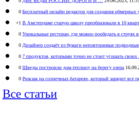
0
ДВЕ БЕДЫ РОССИИ: ДОРОГИ И …
29.06.2023, 11:5
0
Бесплатный онлайн редактор для создания обмерных 
+1
В Амстердаме старую школу преобразовали в 10 кварт
0
Уникальные ресторан, где можно пообедать в струях 
0
Дизайнер создаёт из бумаги неповторимые подводны
0
7 продуктов, которыми точно не стоит угощать свои
0
Шведы построили дом-теплицу на берегу озера
16.09.
0
Рюкзак на солнечных батареях, который зарядит все 
Все статьи