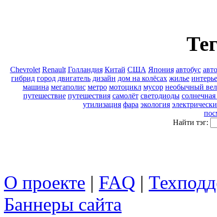
Тег
Chevrolet
Renault
Голландия
Китай
США
Япония
автобус
авт
гибрид
город
двигатель
дизайн
дом на колёсах
жилье
интерь
машина
мегаполис
метро
мотоцикл
мусор
необычный вел
путешествие
путешествия
самолёт
светодиоды
солнечная
утилизация
фара
экология
электрически
пос
Найти тэг:
О проекте
|
FAQ
|
Техподд
Баннеры сайта