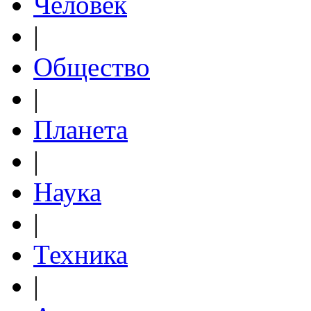
Человек
|
Общество
|
Планета
|
Наука
|
Техника
|