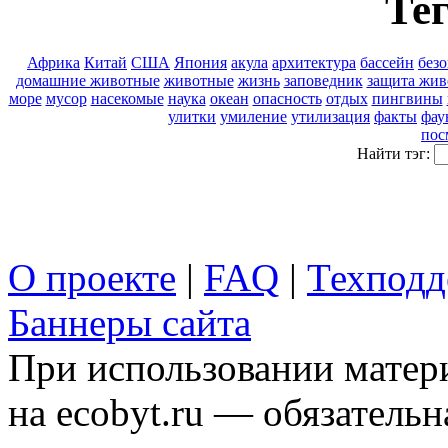
Тег
Африка
Китай
США
Япония
акула
архитектура
бассейн
безо
домашние животные
животные
жизнь
заповедник
защита жи
море
мусор
насекомые
наука
океан
опасность
отдых
пингвины
улитки
умиление
утилизация
факты
фау
пос
Найти тэг:
О проекте
|
FAQ
|
Техподд
Баннеры сайта
При использовании матери
на ecobyt.ru — обязательн