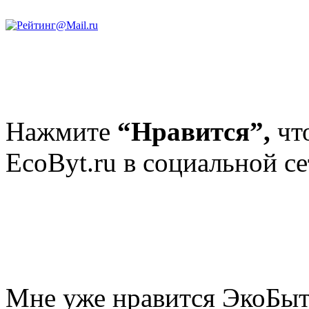
Нажмите
“Нравится”,
чт
EcoByt.ru в социальной се
Мне уже нравится ЭкоБы