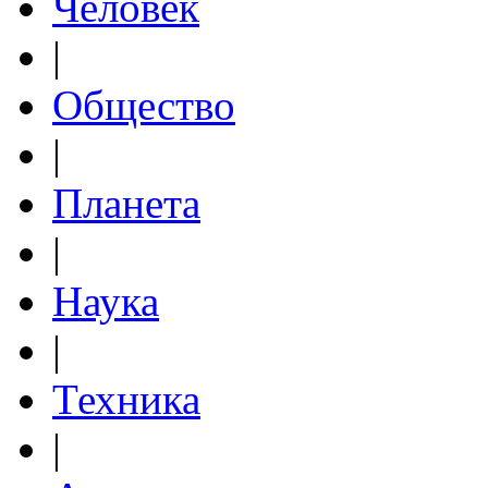
Человек
|
Общество
|
Планета
|
Наука
|
Техника
|