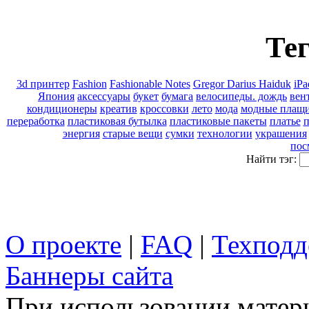
Тег
3d принтер
Fashion
Fashionable Notes
Gregor Darius Haiduk
iPa
Япония
аксессуары
букет
бумага
велосипеды. дождь
вен
кондиционеры
креатив
кроссовки
лето
мода
модные плащ
переработка
пластиковая бутылка
пластиковые пакеты
платье
энергия
старые вещи
сумки
технологии
украшения
пос
Найти тэг:
О проекте
|
FAQ
|
Техподд
Баннеры сайта
При использовании матери