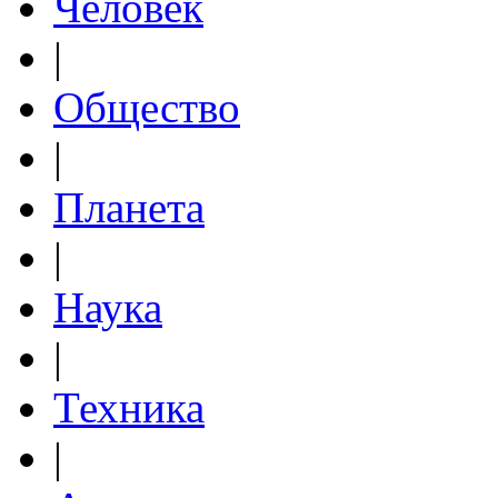
Человек
|
Общество
|
Планета
|
Наука
|
Техника
|