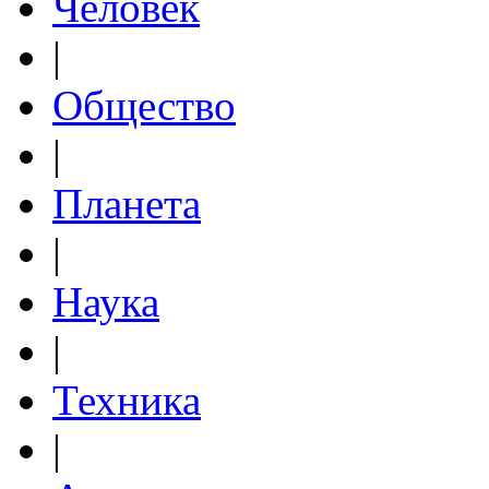
Человек
|
Общество
|
Планета
|
Наука
|
Техника
|