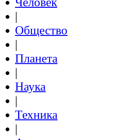
Человек
|
Общество
|
Планета
|
Наука
|
Техника
|