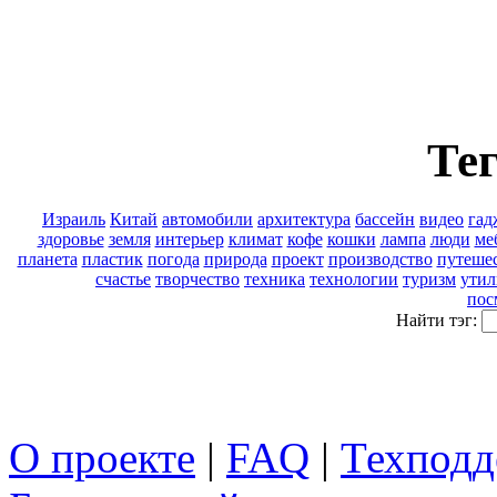
Тег
Израиль
Китай
автомобили
архитектура
бассейн
видео
гад
здоровье
земля
интерьер
климат
кофе
кошки
лампа
люди
ме
планета
пластик
погода
природа
проект
производство
путеше
счастье
творчество
техника
технологии
туризм
утил
пос
Найти тэг:
О проекте
|
FAQ
|
Техподд