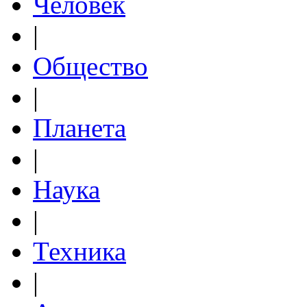
Человек
|
Общество
|
Планета
|
Наука
|
Техника
|