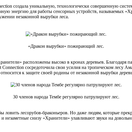
nection создала уникальную, технологически совершенную сист
чную энергию для работы сенсорных устройств, называемых «Х
ужении незаконной вырубки леса.
«Дракон вырубки» пожирающий лес.
нители» расположены высоко в кронах деревьев. Благодаря па
 Connection сосредоточила свои усилия на тропическом лесу Ама
 относится к защите своей родины от незаконной вырубки деревь
30 членов народа Тембе регулярно патрулируют лес.
бы ловить лесорубов-браконьеров. Но даже людям, которые прекр
и незаметные снизу «Хранители» улавливают звуки на довольно 