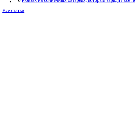
0
Рюкзак на солнечных батареях, который зарядит все 
Все статьи