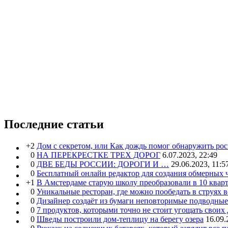
Последние статьи
+2
Дом с секретом, или Как дождь помог обнаружить ро
0
НА ПЕРЕКРЕСТКЕ ТРЕХ ДОРОГ
6.07.2023, 22:49
0
ДВЕ БЕДЫ РОССИИ: ДОРОГИ И …
29.06.2023, 11:5
0
Бесплатный онлайн редактор для создания обмерных 
+1
В Амстердаме старую школу преобразовали в 10 кварт
0
Уникальные ресторан, где можно пообедать в струях 
0
Дизайнер создаёт из бумаги неповторимые подводны
0
7 продуктов, которыми точно не стоит угощать свои
0
Шведы построили дом-теплицу на берегу озера
16.09.