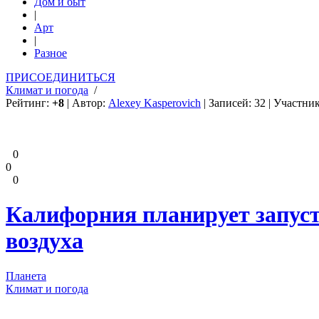
Дом и быт
|
Арт
|
Разное
ПРИСОЕДИНИТЬСЯ
Климат и погода
/
Рейтинг:
+8
| Автор:
Alexey Kasperovich
| Записей: 32 | Участни
0
0
0
Калифорния планирует запуст
воздуха
Планета
Климат и погода