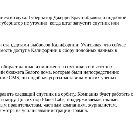
нием воздуха. Губернатор Джерри Браун объявил о подобной
бернатор не уточнил, когда штат запустит спутник или
ми стандартами выбросов Калифорнии. Учитывая, что сейчас
имость доступа Калифорнии к сбору подобных данных в
собирает данные из множества спутников и высотных
ний бюджета Белого дома, которые были непосредственно
ание CMS, но подобная угроза заставила многих ученых
равить следящий спутник на орбиту. Компания будет работать с
 миру. До сих пор Planet Labs, поддерживаемая такими
ным правительствам, частным компаниям, журналистам,
есмотря на усилия администрации Трампа.