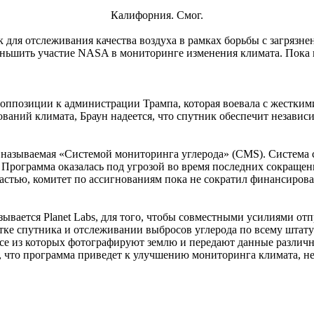
Калифорния. Смог.
для отслеживания качества воздуха в рамках борьбы с загрязне
ьшить участие NASA в мониторинге изменения климата. Пока гу
 оппозиции к администрации Трампа, которая воевала с жестки
аний климата, Браун надеется, что спутник обеспечит независ
 называемая «Системой мониторинга углерода» (CMS). Система 
. Программа оказалась под угрозой во время последних сокраще
астью, комитет по ассигнованиям пока не сократил финансиров
ывается Planet Labs, для того, чтобы совместными усилиями отп
е спутника и отслеживании выбросов углерода по всему штату и
все из которых фотографируют землю и передают данные различ
я, что программа приведет к улучшению мониторинга климата, н