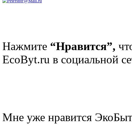
Нажмите
“Нравится”,
чт
EcoByt.ru в социальной се
Мне уже нравится ЭкоБы