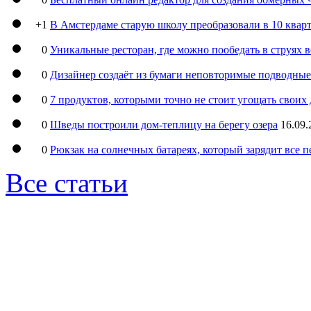
+1
В Амстердаме старую школу преобразовали в 10 кварт
0
Уникальные ресторан, где можно пообедать в струях 
0
Дизайнер создаёт из бумаги неповторимые подводны
0
7 продуктов, которыми точно не стоит угощать свои
0
Шведы построили дом-теплицу на берегу озера
16.09.
0
Рюкзак на солнечных батареях, который зарядит все 
Все статьи