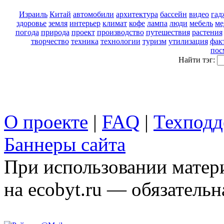
Израиль
Китай
автомобили
архитектура
бассейн
видео
гад
здоровье
земля
интерьер
климат
кофе
лампа
люди
мебель
ме
погода
природа
проект
производство
путешествия
растения
творчество
техника
технологии
туризм
утилизация
фак
пос
Найти тэг:
О проекте
|
FAQ
|
Техподд
Баннеры сайта
При использовании матери
на ecobyt.ru — обязательн