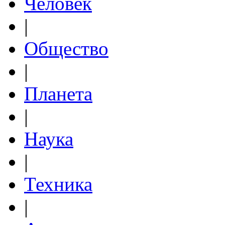
Человек
|
Общество
|
Планета
|
Наука
|
Техника
|