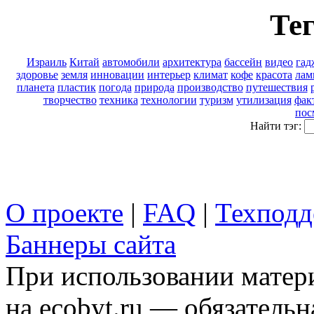
Тег
Израиль
Китай
автомобили
архитектура
бассейн
видео
гад
здоровье
земля
инновации
интерьер
климат
кофе
красота
лам
планета
пластик
погода
природа
производство
путешествия
творчество
техника
технологии
туризм
утилизация
фак
пос
Найти тэг:
О проекте
|
FAQ
|
Техподд
Баннеры сайта
При использовании матери
на ecobyt.ru — обязательн