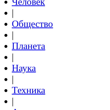
Человек
|
Общество
|
Планета
|
Наука
|
Техника
|