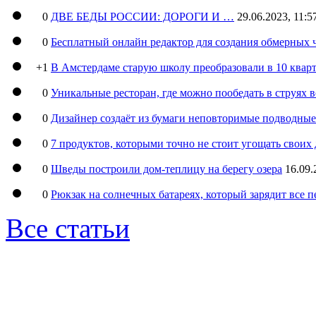
0
ДВЕ БЕДЫ РОССИИ: ДОРОГИ И …
29.06.2023, 11:5
0
Бесплатный онлайн редактор для создания обмерных 
+1
В Амстердаме старую школу преобразовали в 10 кварт
0
Уникальные ресторан, где можно пообедать в струях 
0
Дизайнер создаёт из бумаги неповторимые подводны
0
7 продуктов, которыми точно не стоит угощать свои
0
Шведы построили дом-теплицу на берегу озера
16.09.
0
Рюкзак на солнечных батареях, который зарядит все 
Все статьи