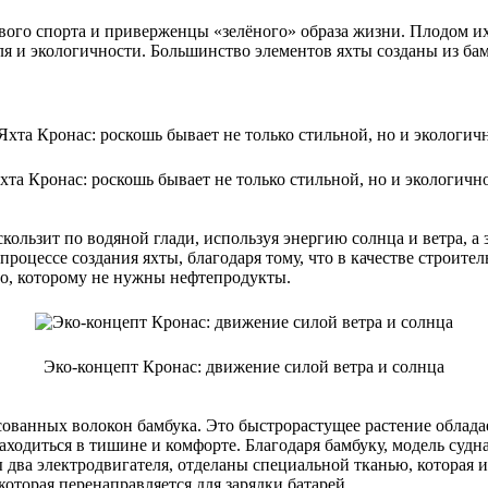
ого спорта и приверженцы «зелёного» образа жизни. Плодом их 
ля и экологичности. Большинство элементов яхты созданы из бам
хта Кронас: роскошь бывает не только стильной, но и экологичн
кользит по водяной глади, используя энергию солнца и ветра, а 
роцессе создания яхты, благодаря тому, что в качестве строите
но, которому не нужны нефтепродукты.
Эко-концепт Кронас: движение силой ветра и солнца
сованных волокон бамбука. Это быстрорастущее растение облада
находиться в тишине и комфорте. Благодаря бамбуку, модель судн
 два электродвигателя, отделаны специальной тканью, которая 
оторая перенаправляется для зарядки батарей.