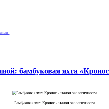
авила
ной: бамбуковая яхта «Кронос
Бамбуковая яхта Кронос - эталон экологичности