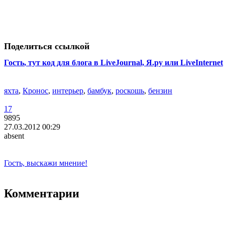
Поделиться ссылкой
Гость
, тут код для блога в LiveJournal, Я.ру или LiveInternet
яхта
,
Кронос
,
интерьер
,
бамбук
,
роскошь
,
бензин
17
9895
27.03.2012 00:29
absent
Гость, выскажи мнение!
Комментарии