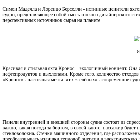
Симон Маделла и Лоренцо Берселли - истинные ценители яхтов
судно, представляющее собой смесь тонкого дизайнерского сти
перспективных источников сырья на планете
Я
Красивая и стильная яхта Кронос – экологичный концепт. Она с
нефтепродуктов и выхлопами. Кроме того, количество отходов п
«Кронос» - настоящая мечта всех «зелёных» - современное суд
Панели внутренней и внешней стороны судна состоят из спрес
важно, какая погода за бортом, в своей каюте, пассажир будет 
стекловолокна. Стенки машинного отделения, где расположены
преобразовывать излишки тепловой энергии в электрическую, к