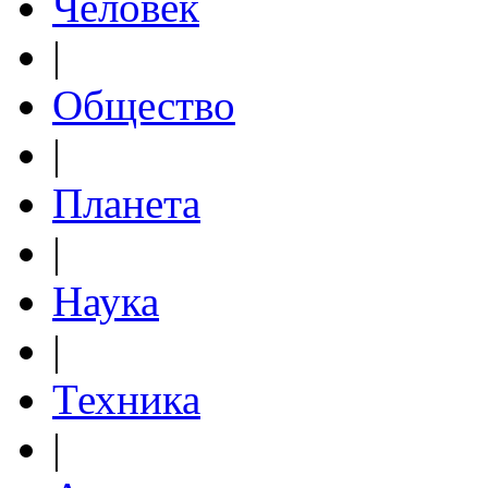
Человек
|
Общество
|
Планета
|
Наука
|
Техника
|