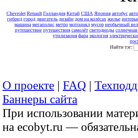
Chevrolet
Renault
Голландия
Китай
США
Япония
автобус
авт
гибрид
город
двигатель
дизайн
дом на колёсах
жилье
интерь
машина
мегаполис
метро
мотоцикл
мусор
необычный вел
путешествие
путешествия
самолёт
светодиоды
солнечная
утилизация
фара
экология
электрически
пос
Найти тэг:
О проекте
|
FAQ
|
Техподд
Баннеры сайта
При использовании матери
на ecobyt.ru — обязательн