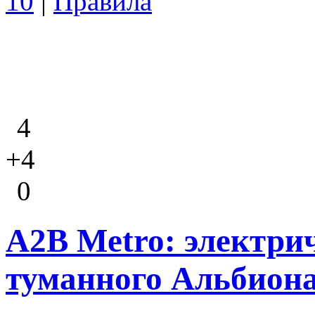
10
|
Правила
4
+4
0
A2B Metro: электри
туманного Альбион