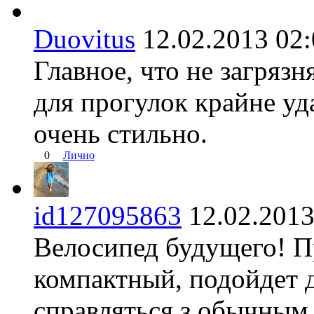
Duovitus
12.02.2013 0
Главное, что не загрязн
для прогулок крайне уд
очень стильно.
0
Лично
id127095863
12.02.20
Велосипед будущего! П
компактный, подойдет 
справляться з обычным