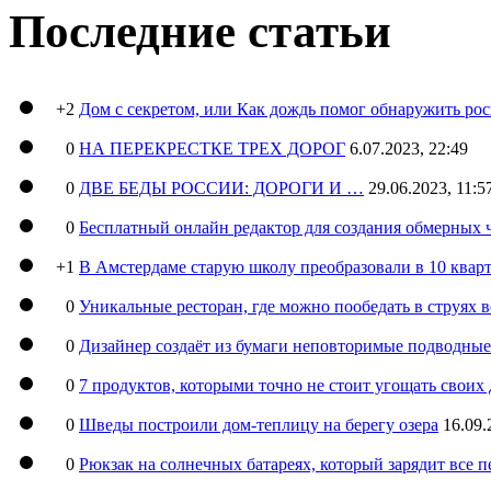
Последние статьи
+2
Дом с секретом, или Как дождь помог обнаружить ро
0
НА ПЕРЕКРЕСТКЕ ТРЕХ ДОРОГ
6.07.2023, 22:49
0
ДВЕ БЕДЫ РОССИИ: ДОРОГИ И …
29.06.2023, 11:5
0
Бесплатный онлайн редактор для создания обмерных 
+1
В Амстердаме старую школу преобразовали в 10 кварт
0
Уникальные ресторан, где можно пообедать в струях 
0
Дизайнер создаёт из бумаги неповторимые подводны
0
7 продуктов, которыми точно не стоит угощать свои
0
Шведы построили дом-теплицу на берегу озера
16.09.
0
Рюкзак на солнечных батареях, который зарядит все 