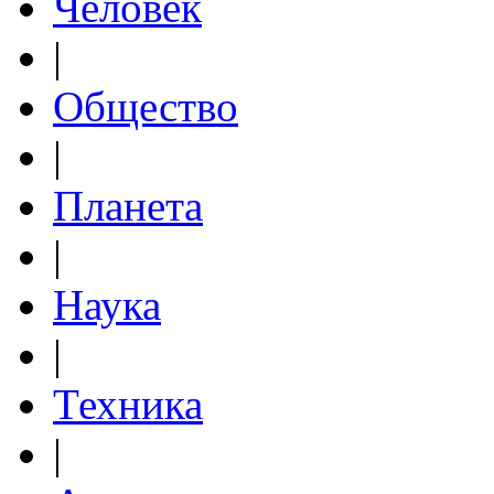
Человек
|
Общество
|
Планета
|
Наука
|
Техника
|