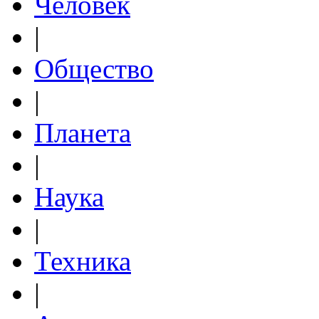
Человек
|
Общество
|
Планета
|
Наука
|
Техника
|