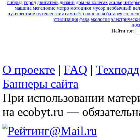
гибрид
город
двигатель
дизайн
дом на колёсах
жилье
интерь
машина
мегаполис
метро
мотоцикл
мусор
необычный вел
путешествие
путешествия
самолёт
солнечная батарея
солнечн
утилизация
фара
экология
электрически
пос
Найти тэг:
О проекте
|
FAQ
|
Техподд
Баннеры сайта
При использовании матери
на ecobyt.ru — обязательн