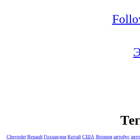
Foll
Э
Тег
Chevrolet
Renault
Голландия
Китай
США
Япония
автобус
авт