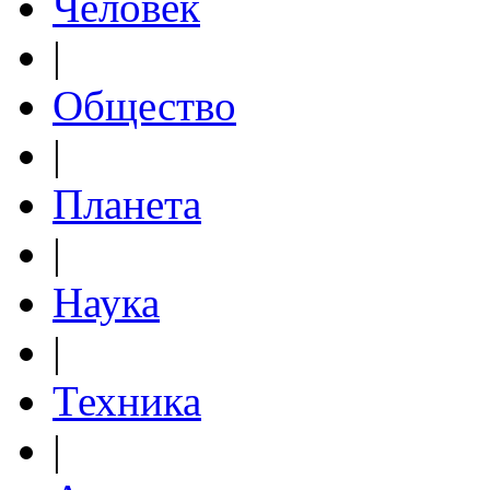
Человек
|
Общество
|
Планета
|
Наука
|
Техника
|