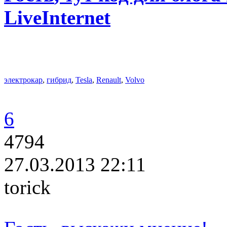
LiveInternet
электрокар
,
гибрид
,
Tesla
,
Renault
,
Volvo
6
4794
27.03.2013 22:11
torick