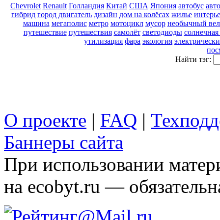
Chevrolet
Renault
Голландия
Китай
США
Япония
автобус
авт
гибрид
город
двигатель
дизайн
дом на колёсах
жилье
интерь
машина
мегаполис
метро
мотоцикл
мусор
необычный вел
путешествие
путешествия
самолёт
светодиоды
солнечная
утилизация
фара
экология
электрически
пос
Найти тэг:
О проекте
|
FAQ
|
Техподд
Баннеры сайта
При использовании матери
на ecobyt.ru — обязательн