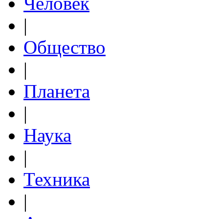
Человек
|
Общество
|
Планета
|
Наука
|
Техника
|