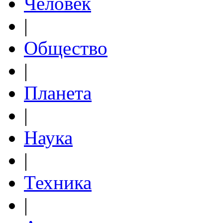
Человек
|
Общество
|
Планета
|
Наука
|
Техника
|