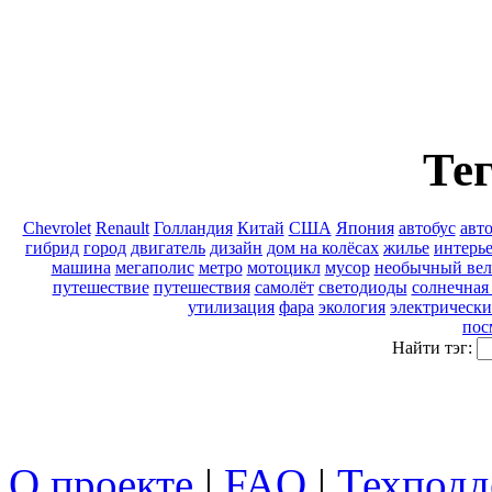
Тег
Chevrolet
Renault
Голландия
Китай
США
Япония
автобус
авт
гибрид
город
двигатель
дизайн
дом на колёсах
жилье
интерь
машина
мегаполис
метро
мотоцикл
мусор
необычный вел
путешествие
путешествия
самолёт
светодиоды
солнечная
утилизация
фара
экология
электрически
пос
Найти тэг:
О проекте
|
FAQ
|
Техподд