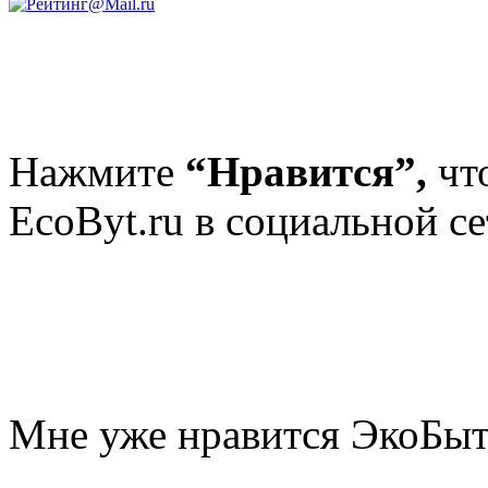
Нажмите
“Нравится”,
чт
EcoByt.ru в социальной се
Мне уже нравится ЭкоБы