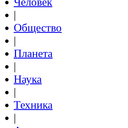
Человек
|
Общество
|
Планета
|
Наука
|
Техника
|