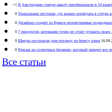
+1
В Амстердаме старую школу преобразовали в 10 кварт
0
Уникальные ресторан, где можно пообедать в струях 
0
Дизайнер создаёт из бумаги неповторимые подводны
0
7 продуктов, которыми точно не стоит угощать свои
0
Шведы построили дом-теплицу на берегу озера
16.09.
0
Рюкзак на солнечных батареях, который зарядит все 
Все статьи