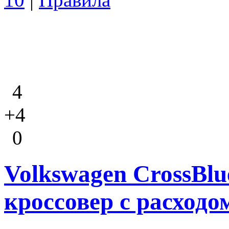
4
+4
0
Volkswagen CrossBl
кроссовер с расходо