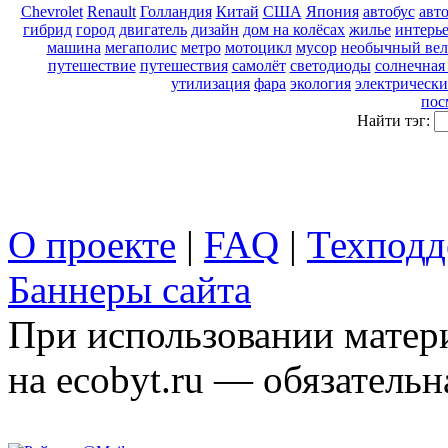
Chevrolet
Renault
Голландия
Китай
США
Япония
автобус
авт
гибрид
город
двигатель
дизайн
дом на колёсах
жилье
интерь
машина
мегаполис
метро
мотоцикл
мусор
необычный вел
путешествие
путешествия
самолёт
светодиоды
солнечная
утилизация
фара
экология
электрически
пос
Найти тэг:
О проекте
|
FAQ
|
Техподд
Баннеры сайта
При использовании матери
на ecobyt.ru — обязательн