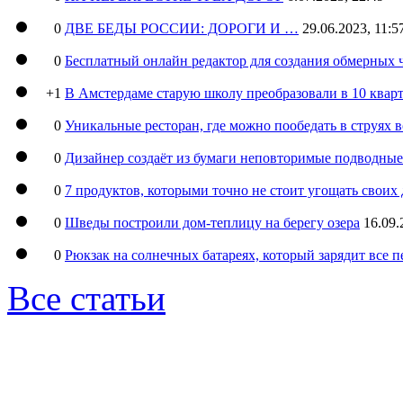
0
ДВЕ БЕДЫ РОССИИ: ДОРОГИ И …
29.06.2023, 11:5
0
Бесплатный онлайн редактор для создания обмерных 
+1
В Амстердаме старую школу преобразовали в 10 кварт
0
Уникальные ресторан, где можно пообедать в струях 
0
Дизайнер создаёт из бумаги неповторимые подводны
0
7 продуктов, которыми точно не стоит угощать свои
0
Шведы построили дом-теплицу на берегу озера
16.09.
0
Рюкзак на солнечных батареях, который зарядит все 
Все статьи