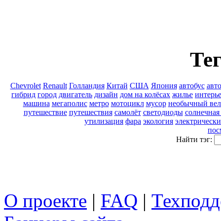
Тег
Chevrolet
Renault
Голландия
Китай
США
Япония
автобус
авт
гибрид
город
двигатель
дизайн
дом на колёсах
жилье
интерь
машина
мегаполис
метро
мотоцикл
мусор
необычный вел
путешествие
путешествия
самолёт
светодиоды
солнечная
утилизация
фара
экология
электрически
пос
Найти тэг:
О проекте
|
FAQ
|
Техподд