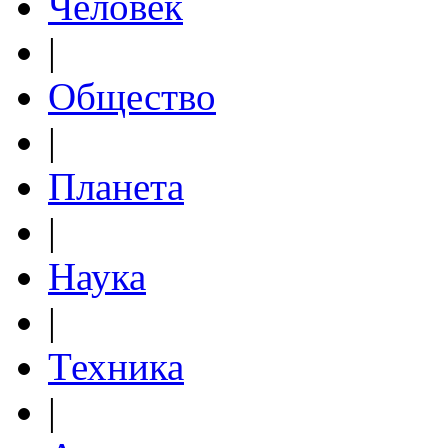
Человек
|
Общество
|
Планета
|
Наука
|
Техника
|