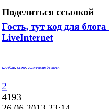
Поделиться ссылкой
Гость
, тут код для блога
LiveInternet
корабль
,
катер
,
солнечные батареи
2
4193
26.06.2013 23:14