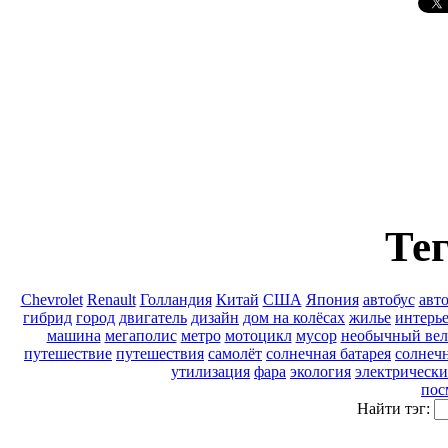
Тег
Chevrolet
Renault
Голландия
Китай
США
Япония
автобус
авт
гибрид
город
двигатель
дизайн
дом на колёсах
жилье
интерь
машина
мегаполис
метро
мотоцикл
мусор
необычный вел
путешествие
путешествия
самолёт
солнечная батарея
солнечн
утилизация
фара
экология
электрически
пос
Найти тэг: