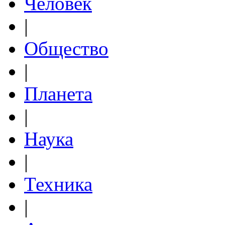
Человек
|
Общество
|
Планета
|
Наука
|
Техника
|