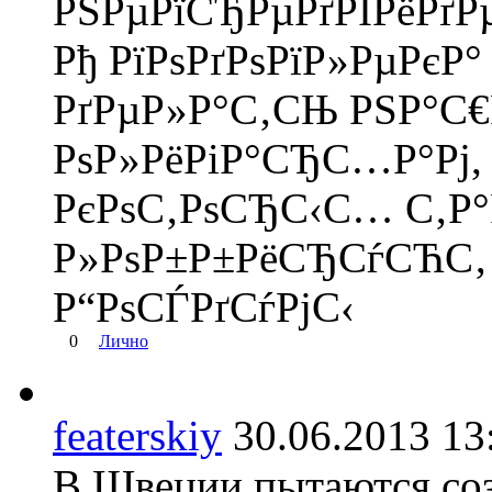
РЅРµРїСЂРµРґРІРёРґР
Рђ РїРѕРґРѕРїР»РµРєР°
РґРµР»Р°С‚СЊ РЅР°С€
РѕР»РёРіР°СЂС…Р°Рј,
РєРѕС‚РѕСЂС‹С… С‚Р°
Р»РѕР±Р±РёСЂСѓСЋС‚ 
Р“РѕСЃРґСѓРјС‹
0
Лично
featerskiy
30.06.2013 
В Швеции пытаются соз