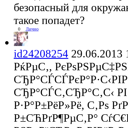
безопасный для окружа
такое попадет?
0
Лично
id24208254
29.06.201
РќРµС‚, РєРѕРЅРµС‡РЅ
СЂР°СЃСЃРєР°Р·С‹РІР
СЂР°СЃС‚СЂР°С‚С‹ РІ
Р·Р°Р±РёР»Рё, С‚Рѕ Р
Р±СЋРґР¶РµС‚Р° СѓС€