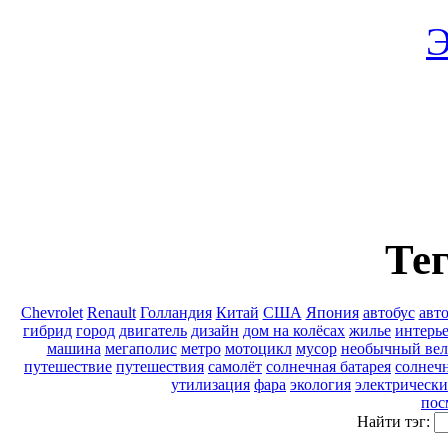
Э
Тег
Chevrolet
Renault
Голландия
Китай
США
Япония
автобус
авт
гибрид
город
двигатель
дизайн
дом на колёсах
жилье
интерь
машина
мегаполис
метро
мотоцикл
мусор
необычный вел
путешествие
путешествия
самолёт
солнечная батарея
солнечн
утилизация
фара
экология
электрически
пос
Найти тэг: