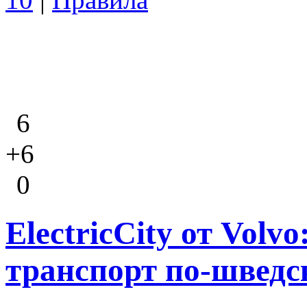
6
+6
0
ElectricCity от Vol
транспорт по-шведс