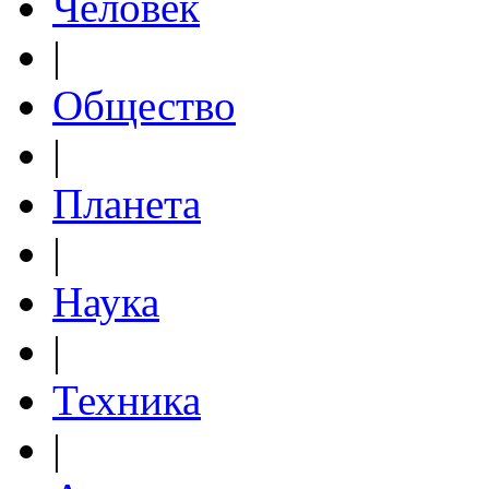
Человек
|
Общество
|
Планета
|
Наука
|
Техника
|