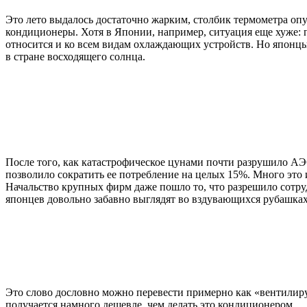
Это лето выдалось достаточно жарким, столбик термометра оп
кондиционеры. Хотя в Японии, например, ситуация еще хуже: 
относится и ко всем видам охлаждающих устройств. Но японцы
в стране восходящего солнца.
После того, как катастрофическое цунами почти разрушило АЭС
позволило сократить ее потребление на целых 15%. Много это
Начальство крупных фирм даже пошло то, что разрешило сотру
японцев довольно забавно выглядят во вздувающихся рубашках
Это слово дословно можно перевести примерно как «вентилиру
получается намного дешевле, чем делать это кондиционером.