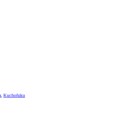
я
,
Kuchofuku